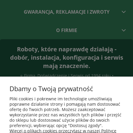
GWARANCJA, REKLAMACJE I ZWROTY
O FIRMIE
Roboty, które naprawdę działają -
dobór, instalacja, konfiguracja i serwis
mają znaczenie.
⭐ Firma, Doświadczenie i Serwis od 1994 roku •
Gwarantujemy efekt
Dbamy o Twoją prywatność
Pliki cookies i pokrewne im technologie umożliwiają
poprawne działanie strony i pomagają nam dostosować
ofertę do Twoich potrzeb. Możesz zaakceptować
wykorzystanie przez nas wszystkich tych plików i przejść
do sklepu lub dostosować użycie plików do swoich
preferencji, wybierając opcję "Dostosuj zgody".
Więcej o plikach cookies przeczytasz w naszej Polityce