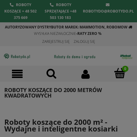
ROBOTY
ROBOTY
KOSZĄCE + 48 502
SPRZĄTAJĄCE +48
ROBOTYDO@ROBOTYDO.PL
375 669
503 130 183
AUTORYZOWANY DYSTRYBUTOR MAREK: MAMMOTION, ROBOMOW
WYSYŁKA NIEZWŁOCZNIE
-RATY ZERO %
ZAREJESTRUJ SIĘ
ZALOGUJ SIĘ
ROBOTY KOSZĄCE DO 2000 METRÓW
KWADRATOWYCH
Roboty koszące do 2000 m² -
Wydajne i inteligentne kosiarki