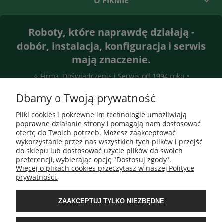
O FIRMIE
Roboty, które naprawdę działają -
dobór, instalacja, konfiguracja i serwis
mają znaczenie.
⭐ Firma, Doświadczenie i Serwis od 1994 roku •
Gwarantujemy efekt
Dbamy o Twoją prywatność
Pliki cookies i pokrewne im technologie umożliwiają
poprawne działanie strony i pomagają nam dostosować
ofertę do Twoich potrzeb. Możesz zaakceptować
wykorzystanie przez nas wszystkich tych plików i przejść
do sklepu lub dostosować użycie plików do swoich
preferencji, wybierając opcję "Dostosuj zgody".
Więcej o plikach cookies przeczytasz w naszej Polityce
prywatności.
ZAAKCEPTUJ TYLKO NIEZBĘDNE