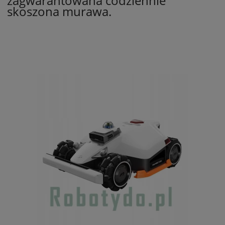
zagwarantowana codziennie
skoszona murawa.