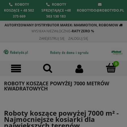
ROBOTY
ROBOTY
KOSZĄCE + 48 502
SPRZĄTAJĄCE +48
ROBOTYDO@ROBOTYDO.PL
375 669
503 130 183
AUTORYZOWANY DYSTRYBUTOR MAREK: MAMMOTION, ROBOMOW
WYSYŁKA NIEZWŁOCZNIE
-RATY ZERO %
ZAREJESTRUJ SIĘ
ZALOGUJ SIĘ
ROBOTY KOSZĄCE POWYŻEJ 7000 METRÓW
KWADRATOWYCH
Roboty koszące powyżej 7000 m² -
Najmocniejsze kosiarki dla
największych terenów