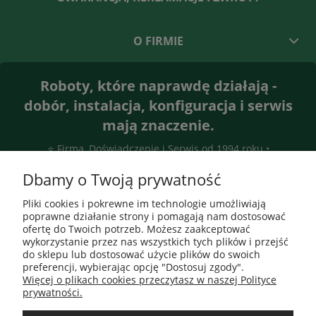
O FIRMIE
Roboty, które naprawdę działają -
dobór, instalacja, konfiguracja i serwis
mają znaczenie.
⭐ Firma, Doświadczenie i Serwis od 1994 roku •
Gwarantujemy efekt
Dbamy o Twoją prywatność
Pliki cookies i pokrewne im technologie umożliwiają
poprawne działanie strony i pomagają nam dostosować
ofertę do Twoich potrzeb. Możesz zaakceptować
wykorzystanie przez nas wszystkich tych plików i przejść
do sklepu lub dostosować użycie plików do swoich
preferencji, wybierając opcję "Dostosuj zgody".
Więcej o plikach cookies przeczytasz w naszej Polityce
prywatności.