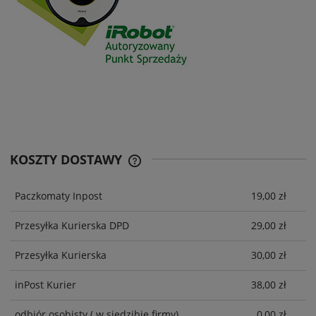
KOSZTY DOSTAWY
CENA NIE ZAWIERA EWENTUALNYCH
KOSZTÓW PŁATNOŚCI
Paczkomaty Inpost
19,00 zł
Przesyłka Kurierska DPD
29,00 zł
Przesyłka Kurierska
30,00 zł
inPost Kurier
38,00 zł
odbiór osobisty
( w siedzibie firmy)
0,00 zł