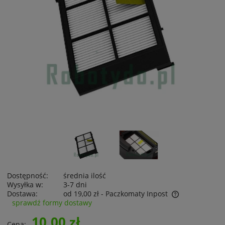
Dostępność:
średnia ilość
Wysyłka w:
3-7 dni
Dostawa:
od 19,00 zł
- Paczkomaty Inpost
sprawdź formy dostawy
Cena nie zawiera ewentualnych kosztów płatności
10,00 zł
Cena: