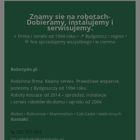
Znamy sie na robotach-
Dobieramy, instalujemy i
serwisujemy.
⭐ Firma i Serwis od 1994 roku • 📍 Bydgoszcz i region •
💛 Nie sprzedajemy wszystkiego i w ciemno
Robotydo.pl
Rodzinna firma. Realny serwis. Prawdziwe wsparcie.
Jesteśmy z Bydgoszczy od 1994 roku.
Roboty koszące od 2014 – sprzedaż, instalacja
i serwis robotów do domu i ogrodu od 2004
iRobot • Robomow • Mammotion • Cub Cadet i wiele innych
Kontakt
📞 502 375 669
✉️ robotydo@robotydo.pl