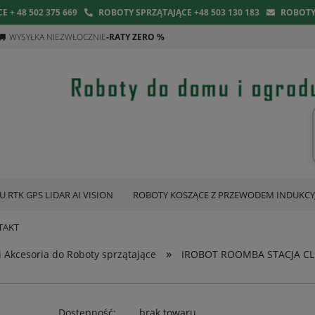
 + 48 502 375 669
ROBOTY SPRZĄTAJĄCE +48 503 130 183
ROBOT
WYSYŁKA NIEZWŁOCZNIE
-RATY ZERO %
TK GPS LIDAR AI VISION
ROBOTY KOSZĄCE Z PRZEWODEM INDUKC
TAKT
»
i Akcesoria do Roboty sprzątające
IROBOT ROOMBA STACJA CL
Dostępność:
brak towaru