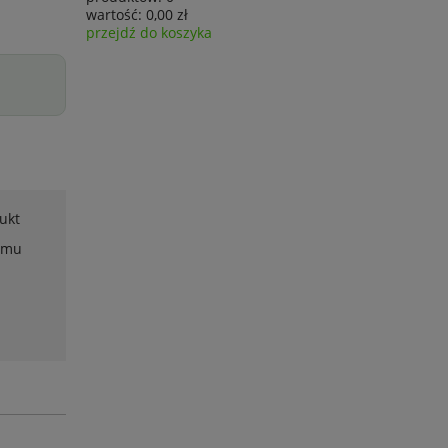
wartość:
0,00 zł
przejdź do koszyka
ukt
emu