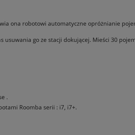
iwia ona robotowi automatyczne opróżnianie poj
 usuwania go ze stacji dokującej. Mieści 30 poj
e .
otami Roomba serii : i7, i7+.