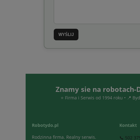
WYŚLIJ
Znamy sie na robotach-D
⭐ Firma i Serwis od 1994 roku • 📍 By
Robotydo.pl
Kontakt
Rodzinna firma. Realny serwis.
📞 502 37