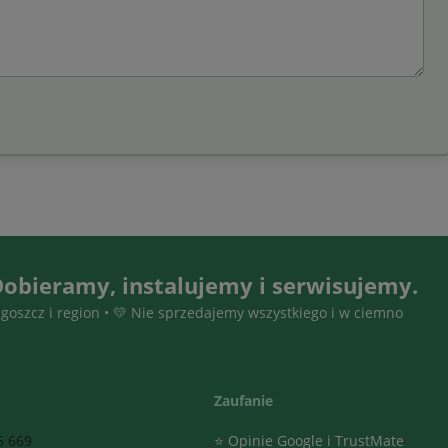
obieramy, instalujemy i serwisujemy.
dgoszcz i region • 💛 Nie sprzedajemy wszystkiego i w ciemno
Zaufanie
5 669
⭐ Opinie Google i TrustMate