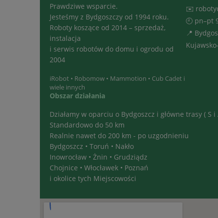
Prawdziwe wsparcie.
✉️ robot
Jesteśmy z Bydgoszczy od 1994 roku.
🕘 pn–pt 
Roboty koszące od 2014 – sprzedaż,
📍 Bydgos
instalacja
Kujawsko
i serwis robotów do domu i ogrodu od
2004
iRobot • Robomow • Mammotion • Cub Cadet i
wiele innych
Obszar działania
Działamy w oparciu o Bydgoszcz i główne trasy ( S i 
Standardowo do 50 km
Realnie nawet do 200 km - po uzgodnieniu
Bydgoszcz • Toruń • Nakło
Inowrocław • Żnin • Grudziądz
Chojnice • Włocławek • Poznań
i okolice tych Miejscowości