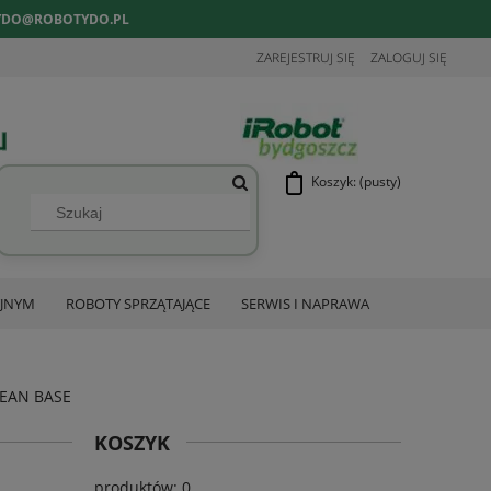
YDO@ROBOTYDO.PL
ZAREJESTRUJ SIĘ
ZALOGUJ SIĘ
Koszyk:
(pusty)
YJNYM
ROBOTY SPRZĄTAJĄCE
SERWIS I NAPRAWA
EAN BASE
KOSZYK
produktów:
0