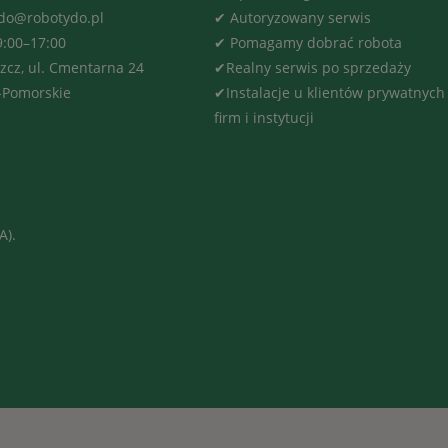
ydo@robotydo.pl
✔ Autoryzowany serwis
9:00–17:00
✔ Pomagamy dobrać robota
zcz, ul. Cmentarna 24
✔Realny serwis po sprzedaży
-Pomorskie
✔Instalacje u klientów prywatnych
firm i instytucji
A).