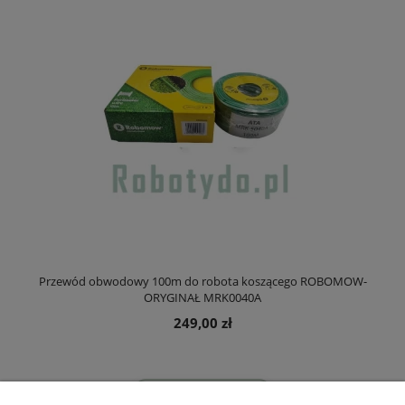
Przewód obwodowy 100m do robota koszącego ROBOMOW-
ORYGINAŁ MRK0040A
249,00 zł